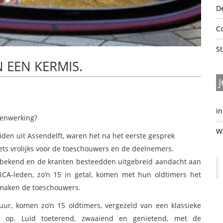
De
C
S
 EEN KERMIS.
in
menwerking?
W
den uit Assendelft, waren het na het eerste gesprek
iets vrolijks voor de toeschouwers en de deelnemers.
s bekend en de kranten besteedden uitgebreid aandacht aan
CA-leden, zo’n 15 in getal, komen met hun oldtimers het
rmaken de toeschouwers.
uur, komen zo’n 15 oldtimers, vergezeld van een klassieke
rs op. Luid toeterend, zwaaiend en genietend, met de