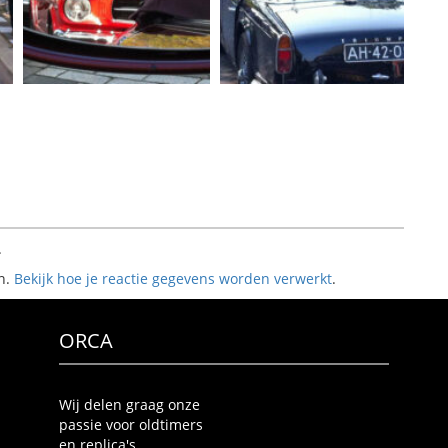
.
n.
Bekijk hoe je reactie gegevens worden verwerkt
.
ORCA
Wij delen graag onze
passie voor oldtimers
en replica's