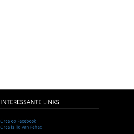
INTERESSANTE LINKS
Orca op Facebook
Orca is lid van Fehac