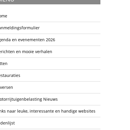
ome
anmeldingsformulier
genda en evenementen 2026
erichten en mooie verhalen
tten
stauraties
iversen
otorrijtuigenbelasting Nieuws
nks naar leuke, interessante en handige websites
denlijst