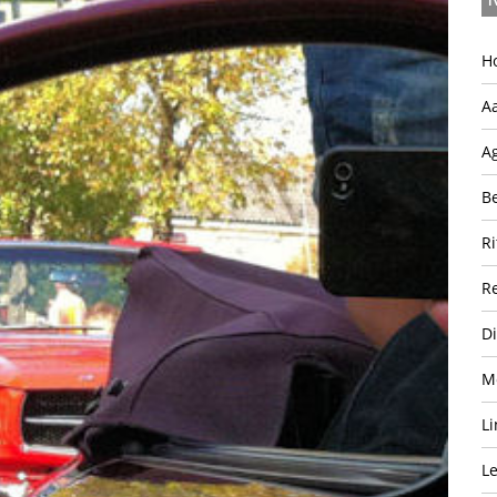
H
A
A
B
Ri
Re
D
M
Li
Le