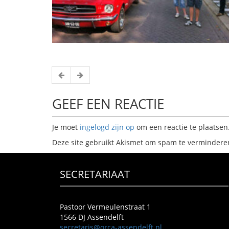
GEEF EEN REACTIE
Je moet
ingelogd zijn op
om een reactie te plaatsen
Deze site gebruikt Akismet om spam te vermindere
SECRETARIAAT
Pastoor Vermeulenstraat 1
1566 DJ Assendelft
secretaris@orca-assendelft.nl